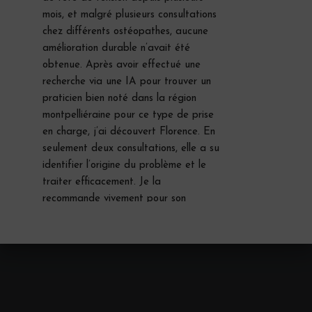
mois, et malgré plusieurs consultations 
chez différents ostéopathes, aucune 
amélioration durable n’avait été 
obtenue. Après avoir effectué une 
recherche via une IA pour trouver un 
praticien bien noté dans la région 
montpelliéraine pour ce type de prise 
en charge, j’ai découvert Florence. En 
seulement deux consultations, elle a su 
identifier l’origine du problème et le 
traiter efficacement. Je la 
recommande vivement pour son 
expertise et son approche ciblée.Le 
partage du compte rendu post-
consultation est appréciable 
également.Merci encore 
 pour votre 
aide
Manon Garcia
le mois dernier