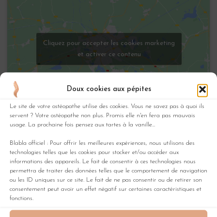
Cliquez pour accepter les cookies marketing
et activer ce contenu
Doux cookies aux pépites
Le site de votre ostéopathe utilise des cookies. Vous ne savez pas à quoi ils
servent ? Votre ostéopathe non plus. Promis elle n'en fera pas mauvais
usage. La prochaine fois pensez aux tartes à la vanille...
Horaires
Blabla officiel : Pour offrir les meilleures expériences, nous utilisons des
technologies telles que les cookies pour stocker et/ou accéder aux
informations des appareils. Le fait de consentir à ces technologies nous
permettra de traiter des données telles que le comportement de navigation
Lundi
10h–13h & 14h30–19h45
ou les ID uniques sur ce site. Le fait de ne pas consentir ou de retirer son
consentement peut avoir un effet négatif sur certaines caractéristiques et
Mardi
Fermé
fonctions.
Mercredi
10h–13h (Urgences)