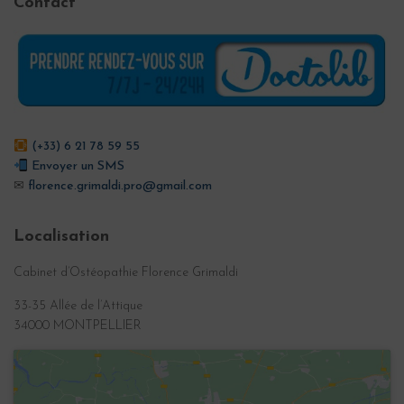
Contact
G
A
T
I
O
N
(+33) 6 21 78 59 55
Envoyer un SMS
✉
florence.grimaldi.pro@gmail.com
Localisation
Cabinet d’Ostéopathie Florence Grimaldi
33-35 Allée de l’Attique
34000 MONTPELLIER