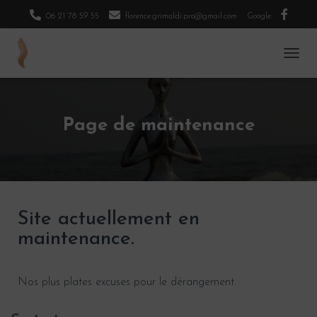
06 21 78 59 55
florence.grimaldi.pro@gmail.com
Google
O
U
V
R
I
Page de maintenance
R
/
F
E
R
M
E
Site actuellement en
R
maintenance.
L
A
N
A
Nos plus plates excuses pour le dérangement.
V
I