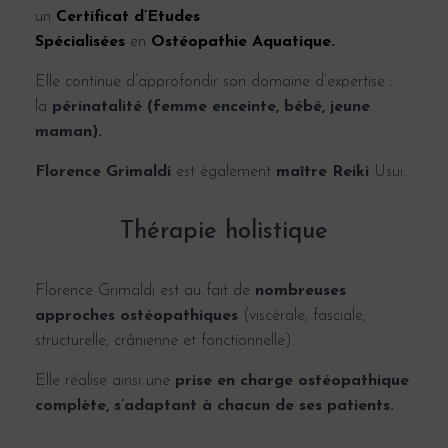
un
Certificat d’Etudes
Spécialisées
en
Ostéopathie Aquatique.
Elle continue d’approfondir son domaine d’expertise :
la
p
érinatalité (femme enceinte, bébé, jeune
maman).
Florence Grimaldi
est également
maître Reiki
Usui.
Thérapie holistique
Florence Grimaldi est au fait de
nombreuses
approches ostéopathiques
(viscérale, fasciale,
structurelle, crânienne et fonctionnelle).
Elle réalise ainsi une
prise en charge ostéopathique
complète, s’adaptant à chacun de ses patients.