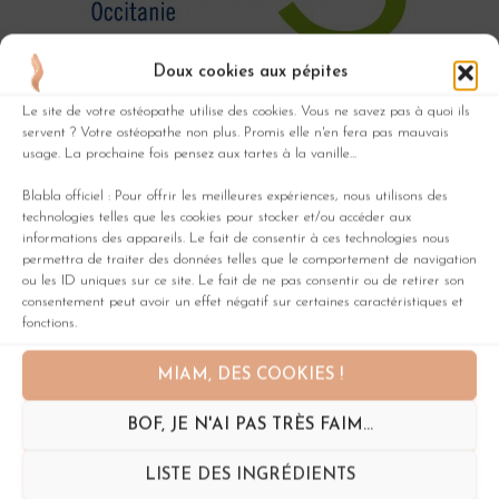
Doux cookies aux pépites
Florence Grimaldi
Ostéopathe D.O
est agrée par
Le site de votre ostéopathe utilise des cookies. Vous ne savez pas à quoi ils
l’
agence régionale de santé
de l’Occitanie.
servent ? Votre ostéopathe non plus. Promis elle n'en fera pas mauvais
usage. La prochaine fois pensez aux tartes à la vanille...
Votre ostéopathe est membre du
Syndicat Français
Blabla officiel : Pour offrir les meilleures expériences, nous utilisons des
Des Ostéopathes (
SFDO
)
.
technologies telles que les cookies pour stocker et/ou accéder aux
informations des appareils. Le fait de consentir à ces technologies nous
permettra de traiter des données telles que le comportement de navigation
ou les ID uniques sur ce site. Le fait de ne pas consentir ou de retirer son
consentement peut avoir un effet négatif sur certaines caractéristiques et
fonctions.
MIAM, DES COOKIES !
BOF, JE N'AI PAS TRÈS FAIM...
LISTE DES INGRÉDIENTS