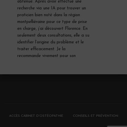
obtenue. Après avoir effectué une 
recherche via une IA pour trouver un 
praticien bien noté dans la région 
montpelliéraine pour ce type de prise 
en charge, j’ai découvert Florence. En 
seulement deux consultations, elle a su 
identifier l’origine du problème et le 
traiter efficacement. Je la 
recommande vivement pour son 
expertise et son approche ciblée.Le 
partage du compte rendu post-
consultation est appréciable 
également.Merci encore 
 pour votre 
aide
Manon Garcia
le mois dernier
Enfant - Nouveau 
née - Maman :Que dire… Merci. Mme 
ACCÈS CABINET D’OSTÉOPATHIE
CONSEILS ET PRÉVENTION
Grimaldi nous suit pour l’ensemble de 
la famille, en premier pour ma fille de 