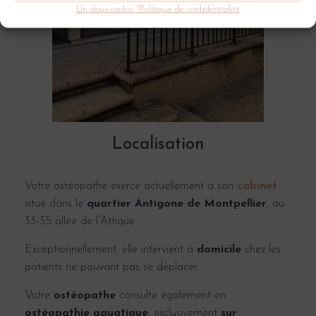
Un doux cookie ?
Politique de confidentialité
Localisation
Votre ostéopathe exerce actuellement à son
cabinet
situé dans le
quartier Antigone de Montpellier
, au
33-35 allée de l’Attique.
Exceptionnellement, elle intervient à
domicile
chez les
patients ne pouvant pas se déplacer.
Votre
o
stéopathe
consulte également en
ostéopathie aquatique
, exclusivement
sur