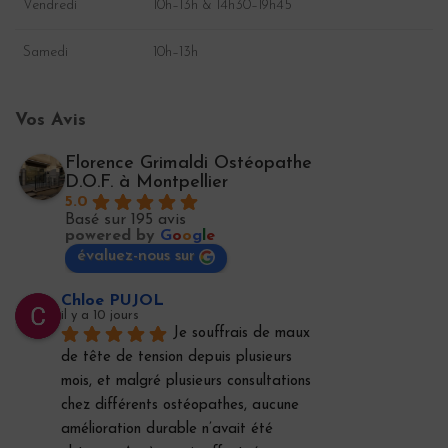
Vendredi
10h–13h & 14h30–19h45
Samedi
10h–13h
Vos Avis
Florence Grimaldi Ostéopathe
D.O.F. à Montpellier
5.0
Basé sur 195 avis
powered by
G
o
o
g
l
e
évaluez-nous sur
Chloe PUJOL
il y a 10 jours
Je souffrais de maux 
de tête de tension depuis plusieurs 
mois, et malgré plusieurs consultations 
chez différents ostéopathes, aucune 
amélioration durable n’avait été 