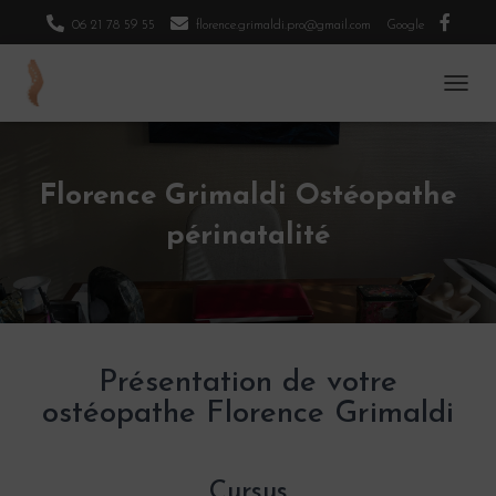
06 21 78 59 55
florence.grimaldi.pro@gmail.com
Google
O
U
V
R
I
Florence Grimaldi Ostéopathe
R
/
périnatalité
F
E
R
M
E
R
L
Présentation de votre
A
ostéopathe Florence Grimaldi
N
A
V
I
Cursus