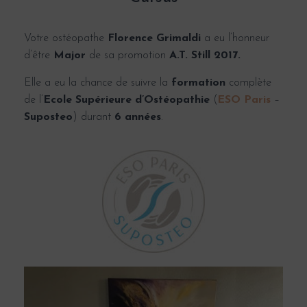
G
A
T
Votre ostéopathe
Florence Grimaldi
a eu l’honneur
I
O
d’être
Major
de sa promotion
A.T. Still 2017.
N
Elle a eu la chance de suivre la
formation
complète
de l’
Ecole Supérieure d’Ostéopathie
(
ESO Paris
–
Suposteo
)
durant
6 années
.