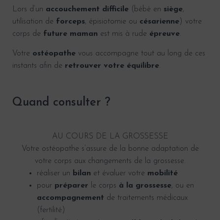
Lors d’un
accouchement difficile
(bébé en
siège
,
utilisation de
forceps
, épisiotomie ou
césarienne
) votre
corps de
future maman
est mis à rude
épreuve
.
Votre
ostéopathe
vous accompagne tout au long de ces
instants afin de
retrouver votre équilibre
.
Quand consulter ?
AU COURS DE LA GROSSESSE
Votre ostéopathe s’assure de la bonne adaptation de
votre corps aux changements de la grossesse.
réaliser un
bilan
et évaluer votre
mobilité
pour
préparer
le corps
à la grossesse
, ou en
accompagnement
de traitements médicaux
(fertilité)