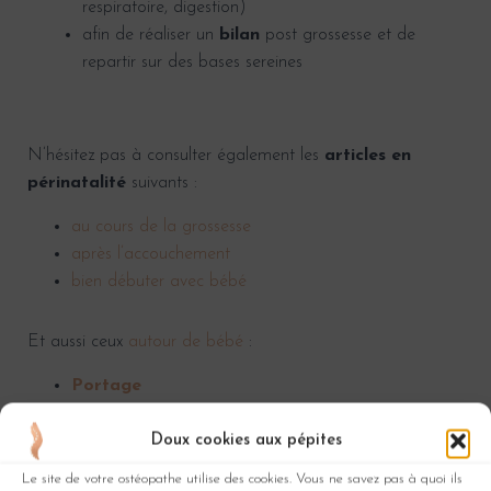
respiratoire, digestion)
afin de réaliser un
bilan
post grossesse et de
repartir sur des bases sereines
N’hésitez pas à consulter également les
articles en
périnatalité
suivants :
au cours de la grossesse
après l’accouchement
bien débuter avec bébé
Et aussi ceux
autour de bébé
:
Portage
Allaitement
Développement moteur
Doux cookies aux pépites
Tête plate
Le site de votre ostéopathe utilise des cookies. Vous ne savez pas à quoi ils