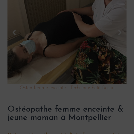
G
A
T
I
O
N
me
Osteo femme enceinte - Technique Petit Bassin
Ostéopathe femme enceinte &
jeune maman à Montpellier