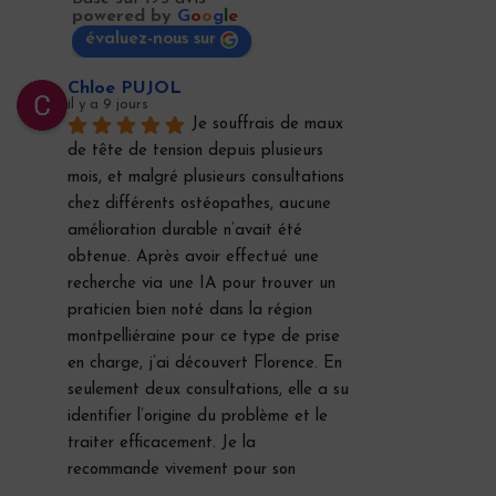
powered by
G
o
o
g
l
e
évaluez-nous sur
Chloe PUJOL
il y a 9 jours
Je souffrais de maux 
de tête de tension depuis plusieurs 
mois, et malgré plusieurs consultations 
chez différents ostéopathes, aucune 
amélioration durable n’avait été 
obtenue. Après avoir effectué une 
recherche via une IA pour trouver un 
praticien bien noté dans la région 
montpelliéraine pour ce type de prise 
en charge, j’ai découvert Florence. En 
seulement deux consultations, elle a su 
identifier l’origine du problème et le 
traiter efficacement. Je la 
recommande vivement pour son 