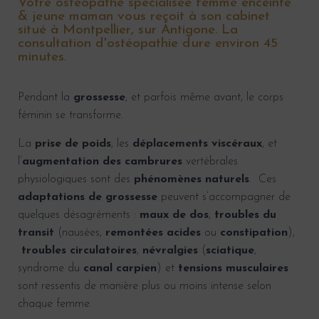
Votre ostéopathe spécialisée femme enceinte
& jeune maman vous reçoit à son cabinet
situé à Montpellier, sur Antigone. La
consultation d'ostéopathie dure environ 45
minutes.
Pendant la
grossesse
, et parfois même avant, le corps
féminin se transforme.
La
prise de poids
, les
déplacements viscéraux
, et
l’
augmentation des cambrures
vertébrales
physiologiques sont des
phénomènes naturels
.
Ces
adaptations de grossesse
peuvent s’accompagner de
quelques désagréments :
maux de dos
,
troubles du
transit
(nausées,
remontées acides
ou
constipation
),
troubles circulatoires
,
névralgies
(
sciatique
,
syndrome du
canal carpien
) et
tensions musculaires
sont ressentis de manière plus ou moins intense selon
chaque femme.