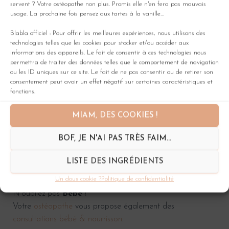
Douleurs digestives
servent ? Votre ostéopathe non plus. Promis elle n'en fera pas mauvais
usage. La prochaine fois pensez aux tartes à la vanille...
Technique magique pour calmer bébé
Technique pour soulager les reflux
Blabla officiel : Pour offrir les meilleures expériences, nous utilisons des
technologies telles que les cookies pour stocker et/ou accéder aux
informations des appareils. Le fait de consentir à ces technologies nous
permettra de traiter des données telles que le comportement de navigation
La
grossesse
est un
marathon
:
Florence Grimaldi
ou les ID uniques sur ce site. Le fait de ne pas consentir ou de retirer son
ostéopathe femme enceinte & jeune maman
à
consentement peut avoir un effet négatif sur certaines caractéristiques et
Montpellier
vous recevra à tout moment de votre
fonctions.
grossesse
, avant ou après votre heureux évènement, à
MIAM, DES COOKIES !
son
cabinet situé à Montpellier, sur Antigone
.
Votre
ostéopathe
vous recommande
une consultation
BOF, JE N'AI PAS TRÈS FAIM...
par trimestre de grossesse
, et idéalement
une avant
LISTE DES INGRÉDIENTS
et une après votre grossesse
.
Un doux cookie ?
Politique de confidentialité
N’oubliez pas
Bébé
!
Votre
ostéopathe
vous propose également des
consultations bébé & nourrisson
.