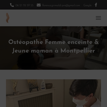
06 21 78 59 55
florence.grimaldi.pro@gmail.com
Google
O
U
V
R
I
Ostéopathe Femme enceinte &
R
/
Jeune maman à Montpellier
F
E
R
M
E
R
L
A
N
A
V
I