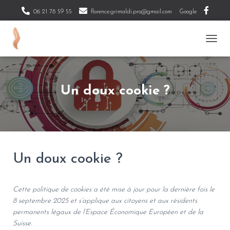
06 21 78 59 55
florence.grimaldi.pro@gmail.com
Google
O
U
V
R
I
Un doux cookie ?
R
/
F
E
R
M
E
Un doux cookie ?
R
L
A
Cette politique de cookies a été mise à jour pour la dernière fois le
N
8 septembre 2025 et s’applique aux citoyens et aux résidents
A
permanents légaux de l’Espace Économique Européen et de la
V
I
Suisse.