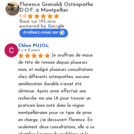
Florence Grimaldi Ostéopathe
D.O.F. à Montpellier
5.0
Basé sur 195 avis
powered by
G
o
o
g
l
e
évaluez-nous sur
Chloe PUJOL
il y a 8 jours
Je souffrais de maux 
de tête de tension depuis plusieurs 
mois, et malgré plusieurs consultations 
chez différents ostéopathes, aucune 
amélioration durable n’avait été 
obtenue. Après avoir effectué une 
recherche via une IA pour trouver un 
praticien bien noté dans la région 
montpelliéraine pour ce type de prise 
en charge, j’ai découvert Florence. En 
seulement deux consultations, elle a su 