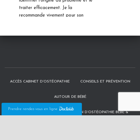
identifier l’origine du problème et le 
traiter efficacement. Je la 
recommande vivement pour son 
expertise et son approche ciblée.Le 
partage du compte rendu post-
consultation est appréciable 
également.Merci encore 
 pour votre 
aide
Manon Garcia
le mois dernier
Enfant - Nouveau 
née - Maman :Que dire… Merci. Mme 
ACCÈS CABINET D’OSTÉOPATHIE
CONSEILS ET PRÉVENTION
Grimaldi nous suit pour l’ensemble de 
la famille, en premier pour ma fille de 
AUTOUR DE BÉBÉ
6 ans qui grincer des dents très fort, 
un passage et miracle tout s’est 
Prendre rendez-vous en ligne
DÉROULEMENT DE LA CONSULTATION D’OSTÉOPATHIE BÉBÉ &
arrêté. Ensuite vient la naissance de 
NOURRISSON
mon fils, à J+7 environ, on remarque 
que bébé ne tourne pas la tête 
POLITIQUE DE CONFIDENTIALITÉ
comme il faut, on consulte et à 